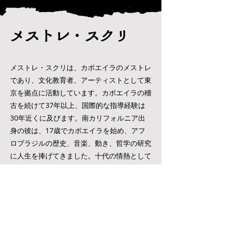
メストレ・スクリ
メストレ・スクリは、カポエイラのメストレ
であり、文化教育者、アーティストとして東
京を拠点に活動しています。カポエイラの稽
古を続けて37年以上、国際的な指導経験は
30年近くに及びます。南カリフォルニア出
身の彼は、17歳でカポエイラを始め、アフ
ロブラジルの歴史、音楽、動き、哲学の研究
に人生を捧げてきました。十代の情熱として
始まったものが、やがて世界のコミュニティ
にカポエイラの深さ、美しさ、そして規律を
伝える生涯の使命へと発展しました。
1999年にプロの指導者、パフォーマーとし