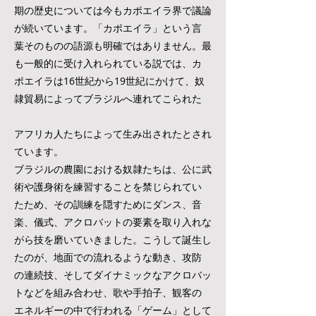
期の歴史については今もカポエイラ界で議論
が続いています。「カポエイラ」という言
葉そのものの語源も明確ではありません。最
も一般的に受け入れられている説では、カ
ポエイラは16世紀から19世紀にかけて、奴
隷貿易によってブラジルへ連れてこられた
アフリカ人たちによって生み出されたとされ
ています。
ブラジルの農園における奴隷たちは、公に武
術や護身術を練習することを禁じられてい
たため、その訓練を隠すためにダンス、音
楽、儀式、アクロバットの要素を取り入れな
がら技を磨いていきました。こうして誕生し
たのが、地面での流れるような動き、攻防
の連続技、そしてダイナミックなアクロバッ
トなどを組み合わせ、歌や手拍子、観客の
エネルギーの中で行われる「ゲーム」として