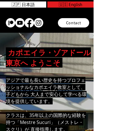
🇯🇵 日本語
🇺🇸 English
Contact
カポエイラ・ゾアドール
東京へ ようこそ
アジアで最も長い歴史を持つプロフェ
ッショナルなカポエイラ教室として、
子どもから 大人まで安心して学べる環
境を提供しています。
クラスは、35年以上の国際的な経験を
持つ「Mestre Sucuri」（メストレ・
スクリ）が 直接指導します。